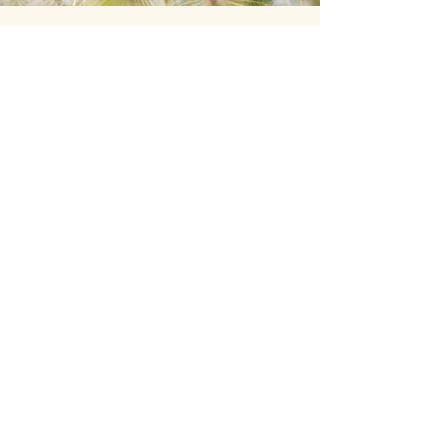
“En djup och transformerande
upplevelse. Väldigt träffsäker
vägledning och trygg energi.
Rekommenderas varmt. ”
Vill du läsa fler omdömen?
Se fler recensioner på Bokadirekt
Kontakta mig