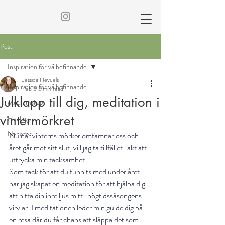
Post
Inspiration för välbefinnande
Jessica Hevuels
Inspiration för välbefinnande
Feb 3
2 min read
Julklapp till dig, meditation i
Mediumskap
vintermörkret
Healing
Nyheter
Nu när vinterns mörker omfamnar oss och 
året går mot sitt slut, vill jag ta tillfället i akt att 
uttrycka min tacksamhet.
Som tack för att du funnits med under året 
har jag skapat en meditation för att hjälpa dig 
att hitta din inre ljus mitt i högtidssäsongens 
virvlar. I meditationen leder min guide dig på 
en resa där du får chans att släppa det som 