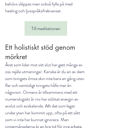
behövs släppas men också fylla på med 
healing och ljusspråksfrekvenser.
Till meditationen
Ett holistiskt stöd genom 
mörkret
Året som lider mot sitt slut har gett många av 
oss rejäla utmaningar. Kanske är du en av dem 
som tvingats ömsa skin inte bara en gång utan 
fler och samtidigt tvingats hålla mer än 
någonsin. Ormens år tillsammans med ett 
numerologiskt år nio har stöttat energin av 
avslut och avskalande. Allt det som legat 
under ytan har kommit upp, ofta på ett sätt 
som vi inte har kunnat ignorera. Men 
vintermånaderna är en bra tid för inre arbete 