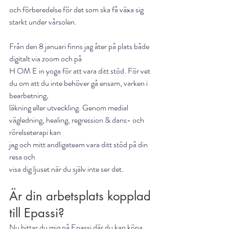
och förberedelse för det som ska få växa sig 
starkt under vårsolen.
Från den 8 januari finns jag åter på plats både 
digitalt via zoom och på
H OM E in yoga för att vara ditt stöd. För vet 
du om att du inte behöver gå ensam, varken i 
bearbetning, 
läkning eller utveckling. Genom medial 
vägledning, healing, regression & dans- och 
rörelseterapi kan
jag och mitt andligateam vara ditt stöd på din 
resa och
visa dig ljuset när du själv inte ser det.
Är din arbetsplats kopplad 
till Epassi?
Nu hittar du mig på Epassi där du kan köpa 